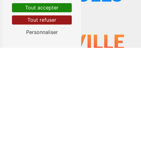
Tout accepter
À
Tout refuser
Personnaliser
DEAUVILLE
L’entreprise
Ruaux Technique Énergie
vous
propose ses services en
poêle à granulés
, si
vous habitez à
Deauville
. Entreprise usant
d’une expérience et d’un savoir-faire de qualité,
nous mettons tout en oeuvre pour vous
satisfaire. Nous vous accompagnons ainsi
dans votre projet de
poêle à granulés
et
sommes à l’écoute de vos besoins. Si vous
habitez à
Deauville
, nous sommes à votre
disposition pour vous transmettre les
renseignements nécessaires à votre projet de
poêle à granulés
. Notre métier est avant tout