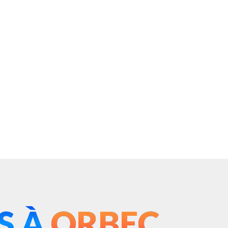
S À
ORBEC