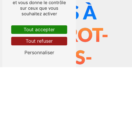
et vous donne le contrôle
BOIS À
sur ceux que vous
souhaitez activer
LIVAROT-
Tout accepter
Tout refuser
PAYS-
Personnaliser
D'AUGE
L’entreprise
Ruaux Technique Énergie
vous
propose ses services en
insert à bois
, si vous
habitez à
Livarot-Pays-d'Auge
. Entreprise
usant d’une expérience et d’un savoir-faire de
qualité, nous mettons tout en oeuvre pour
vous satisfaire. Nous vous accompagnons