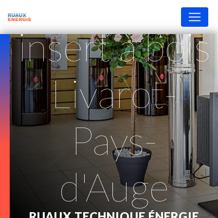
Panneau de gestion des cookies
insert à bois
Livarot-
Pays-
d'Auge
RUAUX TECHNIQUE ÉNERGIE